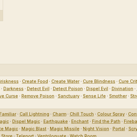
Briskness
·
Create Food
·
Create Water
·
Cure Blindness
·
Cure Crit
·
Darkness
·
Detect Evil
·
Detect Poison
·
Dispel Evil
·
Divination
·
e Curse
·
Remove Poison
·
Sanctuary
·
Sense Life
·
Smother
·
Str
Familiar
·
Call Lightning
·
Charm
·
Chill Touch
·
Colour Spray
·
Con
agic
·
Dispel Magic
·
Earthquake
·
Enchant
·
Find the Path
·
Fireba
te Magic
·
Magic Blast
·
Magic Missile
·
Night Vision
·
Portal
·
Scr
·
Store
·
Teleport
·
Ventriloquate
·
Watch Room