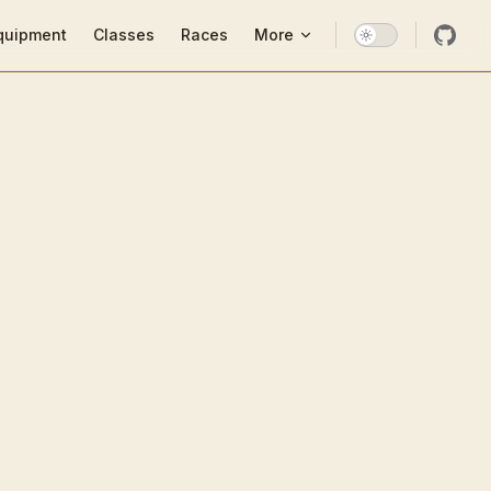
ion
quipment
Classes
Races
More