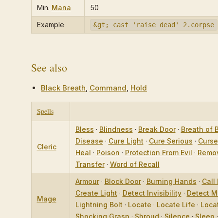
Min.
Mana
50
Example
&gt; cast 'raise dead' 2.corpse
See also
Black Breath
,
Command
,
Hold
Spells
Bless
·
Blindness
·
Break Door
·
Breath of 
Disease
·
Cure Light
·
Cure Serious
·
Curse
Cleric
Heal
·
Poison
·
Protection From Evil
·
Remov
Transfer
·
Word of Recall
Armour
·
Block Door
·
Burning Hands
·
Call 
Create Light
·
Detect Invisibility
·
Detect M
Mage
Lightning Bolt
·
Locate
·
Locate Life
·
Loca
Shocking Grasp
·
Shroud
·
Silence
·
Sleep