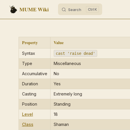
MUME Wiki
Search
K
Skip to content
Property
Value
Syntax
cast 'raise dead'
Type
Miscellaneous
Accumulative
No
Duration
Yes
Casting
Extremely long
Position
Standing
Level
18
Class
Shaman