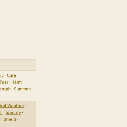
ic
·
Cure
Fear
·
Harm
·
ength
·
Summon
·
trol Weather
·
ll
·
Identify
·
y
·
Shield
·